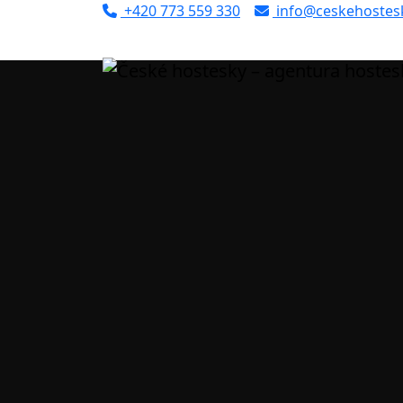
+420 773 559 330
info@ceskehostesk
Úvod
Portfolio
Brno
Veronika (ID: 17141)