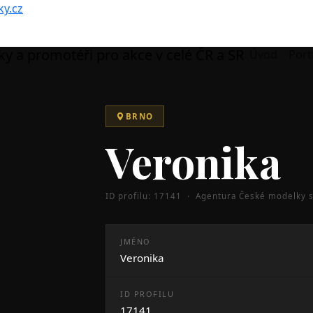
y.cz
Úvod
Port
BRNO
Veronika
ID profilu: 17141 · Agentura České modelky s.
JMÉNO
Veronika
ID PROFILU
17141