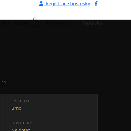
Registrace hostesky
O
folio
Služby
Reference
Poptávka
nás
r.o.
LOKALITA
Brno
DOSTUPNOST
Na dotaz