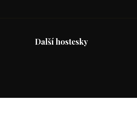
Další hostesky
České
-hostesky
Služ
Př
Zajistíme Vám atraktivní profesionální
Su
hostesky hovořící několika světovými