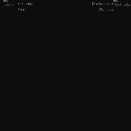
← Lenka
Michaela →
Plzeň
Olomouc