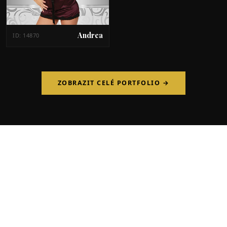
Andrea
ID: 14870
ZOBRAZIT CELÉ PORTFOLIO →
České
-hostesky
Zajistíme Vám atraktivní profesionální hostesky hovořící
několika světovými jazyky pro Vaše obchodní, společenské a
kulturní akce na území celé ČR a SR.