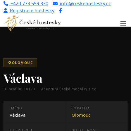
+420 773 559 330
info@ceskehostesky.cz
Registrace hostesky
Úvod
Portfolio
Olomouc
Václava (ID: 18173)
OLOMOUC
Václava
ID profilu: 18173 · Agentura České modelky s.r.o.
JMÉNO
LOKALITA
Václava
Olomouc
ID PROFILU
DOSTUPNOST