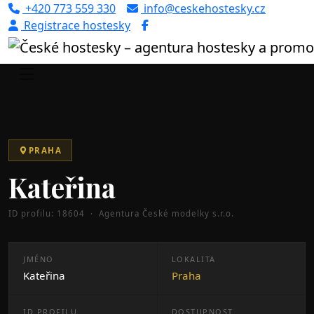
+420 773 559 330
info@ceskehostesky.cz
Registrace hostesky
Úvod
Portfolio
Praha
Kateřina (ID: 18604)
PRAHA
Kateřina
ID profilu: 18604 · Agentura České modelky s.r.o.
JMÉNO
LOKALITA
Kateřina
Praha
ID PROFILU
DOSTUPNOST