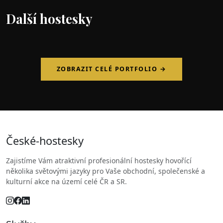
Další hostesky
ZOBRAZIT CELÉ PORTFOLIO →
České
-hostesky
Zajistíme Vám atraktivní profesionální hostesky hovořící
několika světovými jazyky pro Vaše obchodní, společenské a
kulturní akce na území celé ČR a SR.