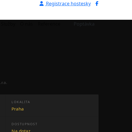
Registrace hostesky
Služby
O nás
Reference
Poptávka
r.o.
LOKALITA
Praha
DOSTUPNOST
Na dotaz