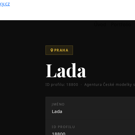
y.cz
Úvod
Portfolio
PRAHA
Lada
ID profilu: 18800 · Agentura České modelky s.
JMÉNO
Lada
ID PROFILU
18800