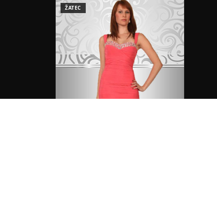
ŽATEC
Petra
ID: 22868