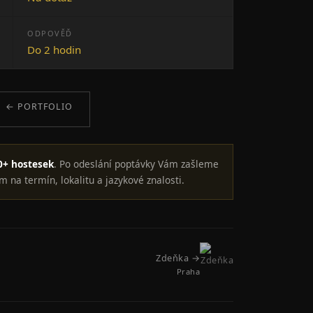
ODPOVĚĎ
Do 2 hodin
← PORTFOLIO
0+ hostesek
. Po odeslání poptávky Vám zašleme
m na termín, lokalitu a jazykové znalosti.
Zdeňka →
Praha