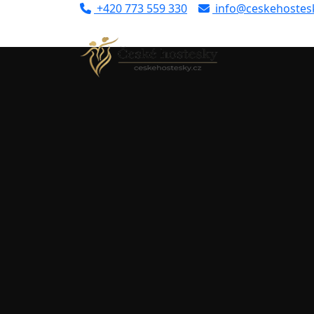
+420 773 559 330
info@ceskehostesk
Úvod
Portfolio
Praha
Lada (ID: 18800)