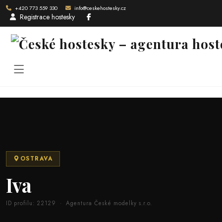
+420 773 559 330
info@ceskehostesky.cz
Registrace hostesky
Úvod
Portfolio
Ostrava
Iva (ID: 22129)
OSTRAVA
Iva
ID profilu: 22129 · Agentura České modelky s.r.o.