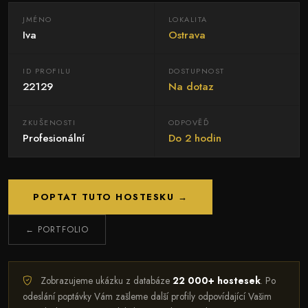
JMÉNO
LOKALITA
Iva
Ostrava
ID PROFILU
DOSTUPNOST
22129
Na dotaz
ZKUŠENOSTI
ODPOVĚĎ
Profesionální
Do 2 hodin
POPTAT TUTO HOSTESKU →
← PORTFOLIO
Zobrazujeme ukázku z databáze
22 000+ hostesek
. Po
odeslání poptávky Vám zašleme další profily odpovídající Vašim