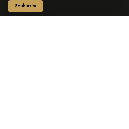
Zajistíme Vám atraktivní profesionální hostesky hovořící několika
Souhlasím
světovými jazyky pro Vaše obchodní, společenské a kulturní
akce na území celé ČR a SR.
SLUŽBY
Přehled služeb
Supervizor hostesek
DTP / tisk letáčků
Výroba kostýmů
Fotograf
Vizážista
Produkce
NAŠE PROJEKTY