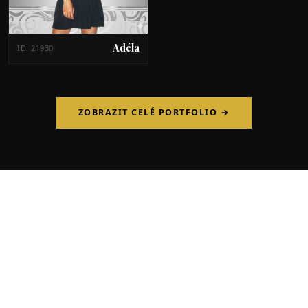
Adéla
ID: 21930
ZOBRAZIT CELÉ PORTFOLIO →
České
-hostesky
Zajistíme Vám atraktivní profesionální hostesky hovořící
několika světovými jazyky pro Vaše obchodní, společenské a
kulturní akce na území celé ČR a SR.