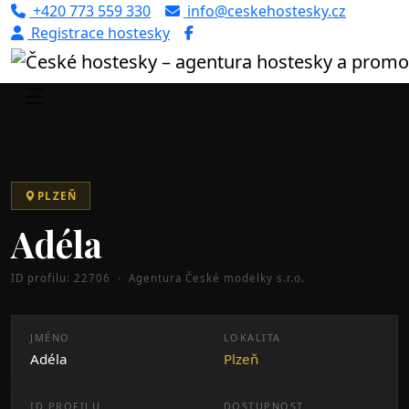
+420 773 559 330
info@ceskehostesky.cz
Registrace hostesky
Úvod
Portfolio
Plzeň
Adéla (ID: 22706)
PLZEŇ
Adéla
ID profilu: 22706 · Agentura České modelky s.r.o.
JMÉNO
LOKALITA
Adéla
Plzeň
ID PROFILU
DOSTUPNOST