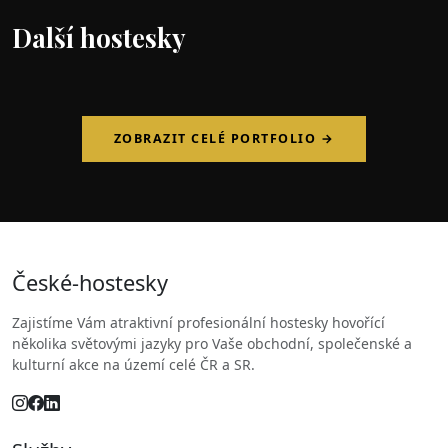
Další hostesky
ZOBRAZIT CELÉ PORTFOLIO →
České
-hostesky
Zajistíme Vám atraktivní profesionální hostesky hovořící
několika světovými jazyky pro Vaše obchodní, společenské a
kulturní akce na území celé ČR a SR.