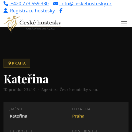
+420 773 559 330
info@ceskehostesky.cz
Registrace hostesky
Úvod
Portfolio
Praha
Kateřina (ID: 23419)
PRAHA
Kateřina
ID profilu: 23419 · Agentura České modelky s.r.o.
JMÉNO
LOKALITA
Kateřina
Praha
ID PROFILU
DOSTUPNOST