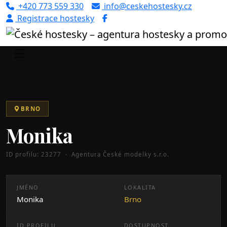
+420 773 559 330
info@ceskehostesky.cz
Registrace hostesky
Úvod
Portfolio
Brno
Monika (ID: 23277)
BRNO
Monika
ID profilu: 23277 · Agentura České modelky s.r.o.
JMÉNO
LOKALITA
Monika
Brno
ID PROFILU
DOSTUPNOST