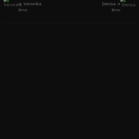
← Veronika
Denisa →
Brno
Brno