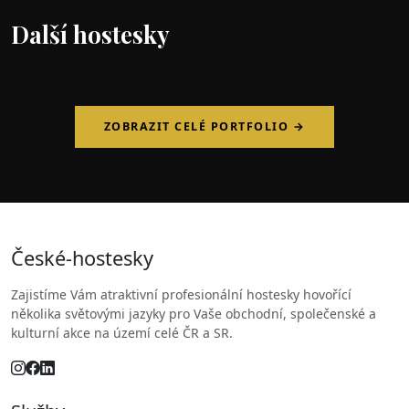
Další hostesky
ZOBRAZIT CELÉ PORTFOLIO →
České
-hostesky
Zajistíme Vám atraktivní profesionální hostesky hovořící
několika světovými jazyky pro Vaše obchodní, společenské a
kulturní akce na území celé ČR a SR.