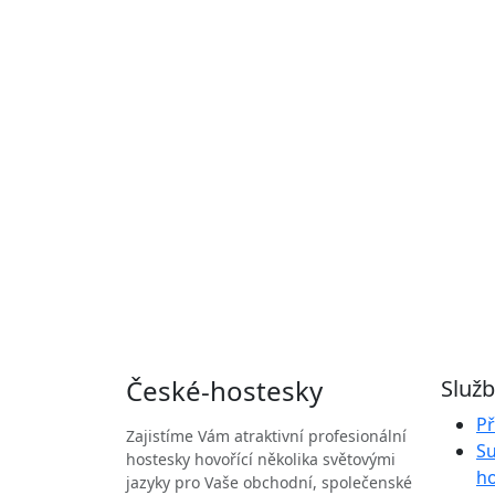
České
-hostesky
Služ
Př
Zajistíme Vám atraktivní profesionální
Su
hostesky hovořící několika světovými
h
jazyky pro Vaše obchodní, společenské