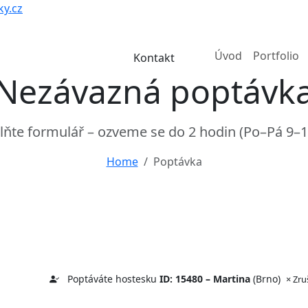
y.cz
Úvod
Portfolio
Kontakt
Nezávazná poptávk
lňte formulář – ozveme se do 2 hodin (Po–Pá 9–1
Home
Poptávka
Poptáváte hostesku
ID: 15480 – Martina
(Brno)
× Zru