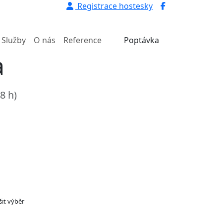
Registrace hostesky
Služby
O nás
Reference
Poptávka
a
8 h)
šit výběr