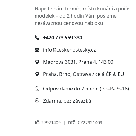
Napište nám termín, místo konání a počet
modelek – do 2 hodin Vám pošleme
nezávaznou cenovou nabídku.
+420 773 559 330
info@ceskehostesky.cz
Mádrova 3031, Praha 4, 143 00
Praha, Brno, Ostrava / celá ČR & EU
Odpovídáme do 2 hodin (Po–Pá 9–18)
Zdarma, bez závazků
IČ:
27921409 |
DIČ:
CZ27921409