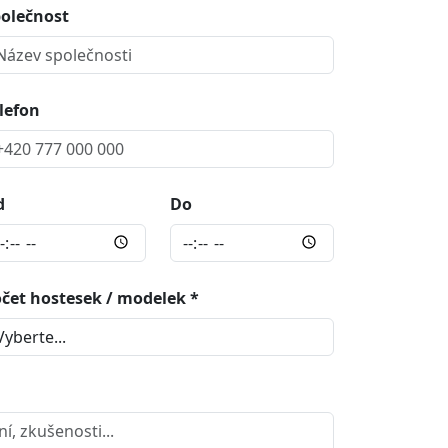
olečnost
lefon
d
Do
čet hostesek / modelek *