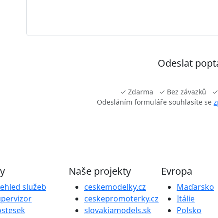
Odeslat pop
✓ Zdarma ✓ Bez závazků ✓ 
Odesláním formuláře souhlasíte se
z
by
Naše projekty
Evropa
ehled služeb
ceskemodelky.cz
Maďarsko
pervizor
ceskepromoterky.cz
Itálie
ostesek
slovakiamodels.sk
Polsko