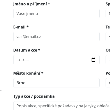
Jméno a příjmení *
Sp
E-mail *
Te
Datum akce *
O
Město konání *
Po
Typ akce / poznámka