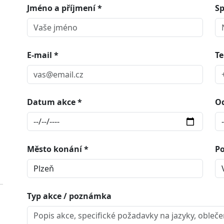
Jméno a příjmení *
Sp
E-mail *
Te
Datum akce *
O
Město konání *
Po
Typ akce / poznámka