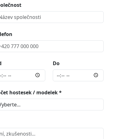
olečnost
lefon
d
Do
čet hostesek / modelek *