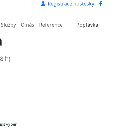
Registrace hostesky
Služby
O nás
Reference
Poptávka
a
8 h)
ušit výběr