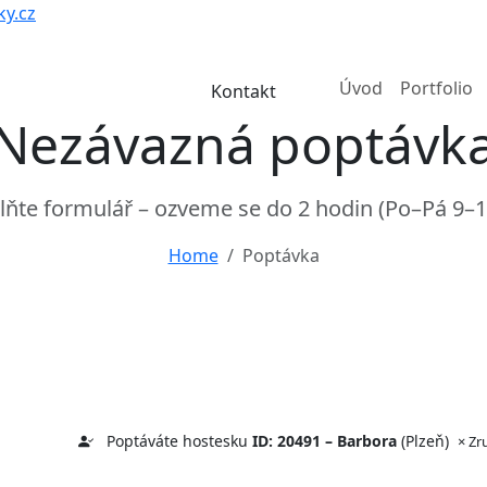
y.cz
Úvod
Portfolio
Kontakt
Nezávazná poptávk
lňte formulář – ozveme se do 2 hodin (Po–Pá 9–1
Home
Poptávka
Poptáváte hostesku
ID: 20491 – Barbora
(Plzeň)
× Zr