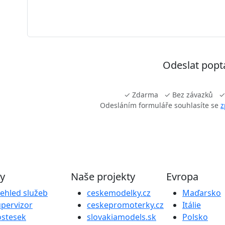
Odeslat pop
✓ Zdarma ✓ Bez závazků ✓ 
Odesláním formuláře souhlasíte se
z
by
Naše projekty
Evropa
ehled služeb
ceskemodelky.cz
Maďarsko
pervizor
ceskepromoterky.cz
Itálie
ostesek
slovakiamodels.sk
Polsko