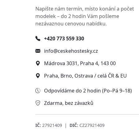
Napište nám termín, místo konání a počet
modelek – do 2 hodin Vám pošleme
nezávaznou cenovou nabídku.
+420 773 559 330
info@ceskehostesky.cz
Mádrova 3031, Praha 4, 143 00
Praha, Brno, Ostrava / celá ČR & EU
Odpovídáme do 2 hodin (Po–Pá 9–18)
Zdarma, bez závazků
IČ:
27921409 |
DIČ:
CZ27921409