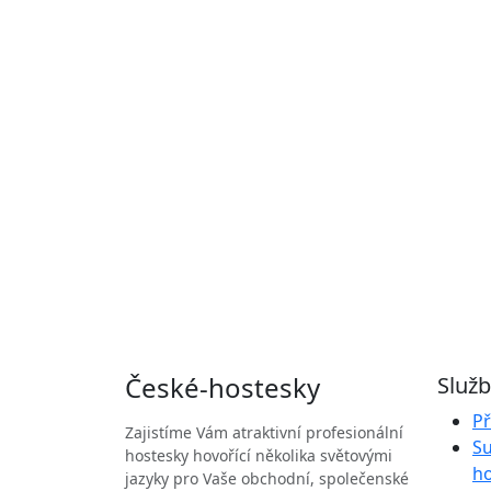
České
-hostesky
Služ
Př
Zajistíme Vám atraktivní profesionální
Su
hostesky hovořící několika světovými
h
jazyky pro Vaše obchodní, společenské