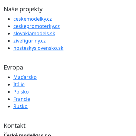
Naše projekty
ceskemodelky.cz
ceskepromoterky.cz
slovakiamodels.sk
zivefiguriny.cz
hosteskyslovensko.sk
Evropa
Maďarsko
Itálie
Polsko
Francie
Rusko
Kontakt
České modelky s.r.o.