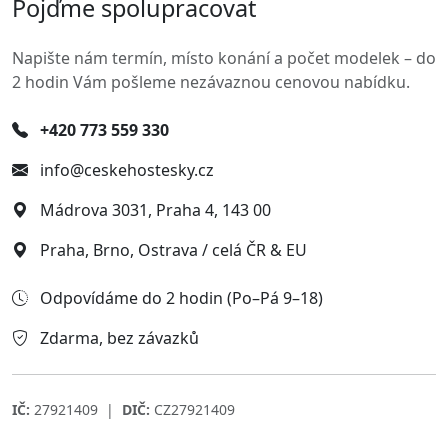
Pojďme spolupracovat
Napište nám termín, místo konání a počet modelek – do
2 hodin Vám pošleme nezávaznou cenovou nabídku.
+420 773 559 330
info@ceskehostesky.cz
Mádrova 3031, Praha 4, 143 00
Praha, Brno, Ostrava / celá ČR & EU
Odpovídáme do 2 hodin (Po–Pá 9–18)
Zdarma, bez závazků
IČ:
27921409 |
DIČ:
CZ27921409