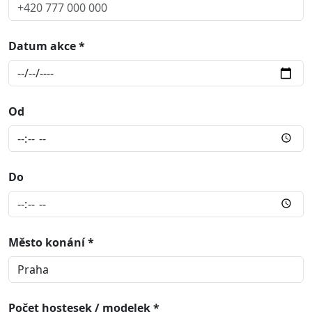
Datum akce *
Od
Do
Město konání *
Počet hostesek / modelek *